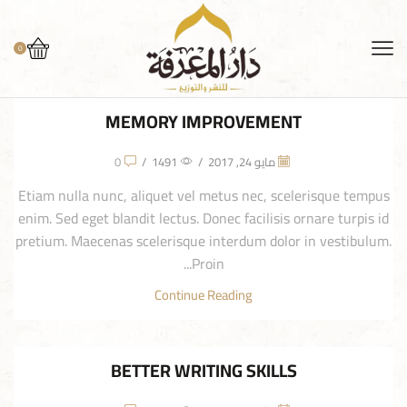
0
MEMORY IMPROVEMENT
مايو 24, 2017
/
1491
/
0
Etiam nulla nunc, aliquet vel metus nec, scelerisque tempus
enim. Sed eget blandit lectus. Donec facilisis ornare turpis id
pretium. Maecenas scelerisque interdum dolor in vestibulum.
Proin...
Continue Reading
BETTER WRITING SKILLS