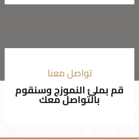
تواصل معنا
قم بملئ النموزج وسنقوم
بالتواصل معك