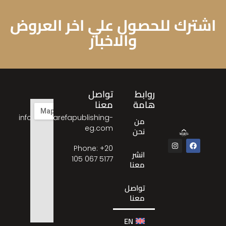
اشترك للحصول علي اخر العروض
والاخبار
روابط
تواصل
هامة
معنا
info@almarefapublishing-
من
eg.com
نحن
Phone: ‎+20
انشر
105 067 5177
معنا
تواصل
معنا
EN