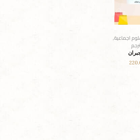
لوم اجماعية
,
رجم
بران
220