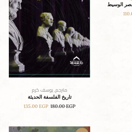
لعصر الوسيط
110
مترجم
,
يوسف كرم
تاريخ الفلسفة الحديثة
135.00
EGP
180.00
EGP