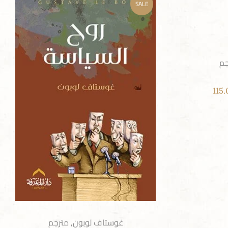
SALE
جم
115
غوستاف لوبون
,
مترجم