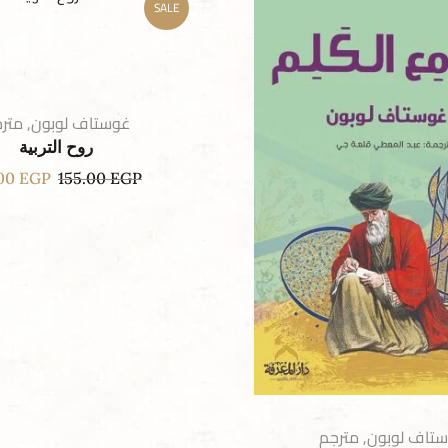
SALE
غوستاف لوبون
,
متر
روح التربية
.00
EGP
155.00
EGP
تاف لوبون
,
مترجم