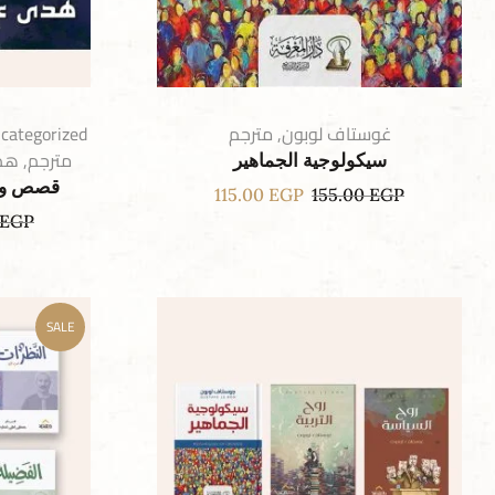
غوستاف لوبون
,
مترجم
categorized
مترجم
,
هدى
سيكولوجية الجماهير
قصص وحك
115.00
EGP
155.00
EGP
EGP
SALE