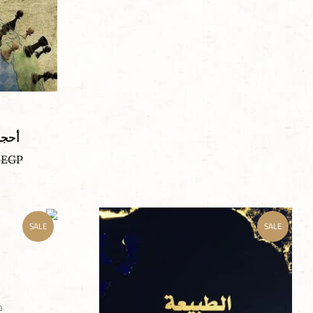
أحجا
0
EGP
SALE
SALE
م