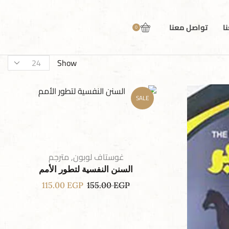
ا
تواصل معنا
0
Show
SALE
غوستاف لوبون
,
مترجم
السنن النفسية لتطور الأمم
115.00
EGP
155.00
EGP