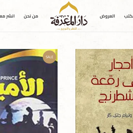
كتب
العروض
من نحن
انشر معن
SALE