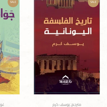
SALE
SALE
مترجم
,
يوسف كرم
غوس