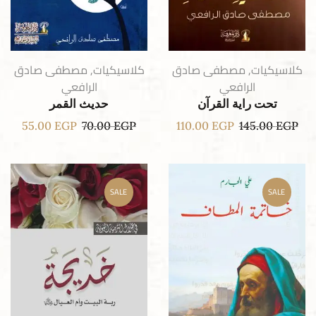
كلاسيكيات
,
مصطفى صادق
كلاسيكيات
,
مصطفى صادق
الرافعي
الرافعي
تحت راية القرآن
حديث القمر
55.00
EGP
70.00
EGP
110.00
EGP
145.00
EGP
SALE
SALE