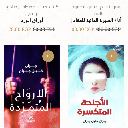
سير الأعلام
,
عباس محمود
كلاسيكيات
,
مصطفى صادق
العقاد
الرافعي
أنا ( السيرة الذاتية للعقاد )
أوراق الورد
70.00
EGP
80.00
EGP
90.00
EGP
120.00
EGP
SALE
SALE