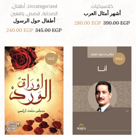
كلاسيكيات
Uncategorized
,
أطفال
,
الصحابة
,
قصص
,
يافعين
أشهر أمثال العرب
أطفال حول الرسول
280.00
EGP
390.00
EGP
240.00
EGP
345.00
EGP
SALE
SALE