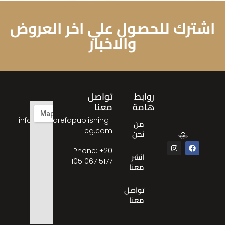
اشترك للحصول علي اخر العروض
والاخبار
روابط
تواصل
هامة
معنا
info@almarefapublishing-
من
eg.com
نحن
Phone: ‎+20
انشر
105 067 5177
معنا
تواصل
معنا