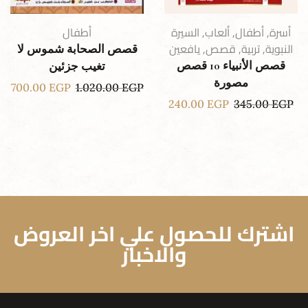
أسرة
,
أطفال
,
ألعاب
,
السيرة
أطفال
النبوية
,
تربية
,
قصص
,
يافعين
قصص الصحابة شموس لا
قصص الأنبياء 10 قصص
تغيب جزئين
مصورة
700.00
EGP
1.020.00
EGP
240.00
EGP
345.00
EGP
اشترك للحصول علي اخر العروض
والاخبار