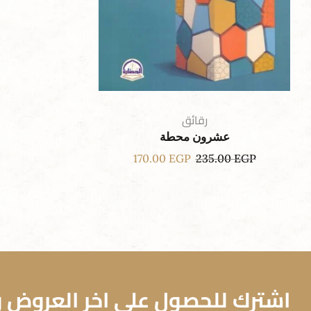
رقائق
عشرون محطة
170.00
EGP
235.00
EGP
اشترك للحصول علي اخر العروض وا