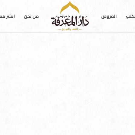
كتب
العروض
من نحن
انشر معن