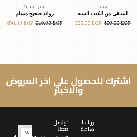
فقه
علم الحديث
المنتقى من الكتب الستة
زوائد صحيح مسلم
450.00
EGP
640.00
EGP
325.00
EGP
460.00
EGP
اشترك للحصول علي اخر العروض
والاخبار
روابط
تواصل
هامة
معنا
info@almarefapublishing-