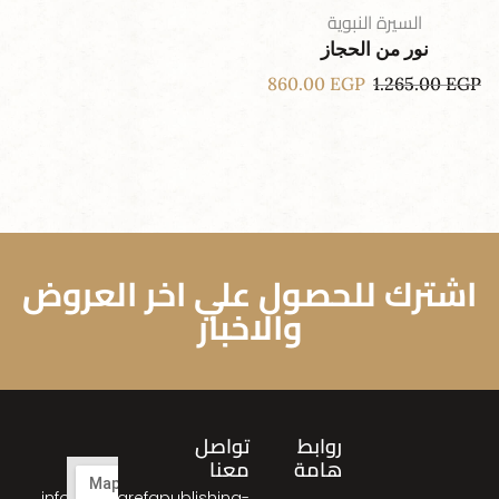
السيرة النبوية
نور من الحجاز
860.00
EGP
1.265.00
EGP
اشترك للحصول علي اخر العروض
والاخبار
روابط
تواصل
هامة
معنا
info@almarefapublishing-