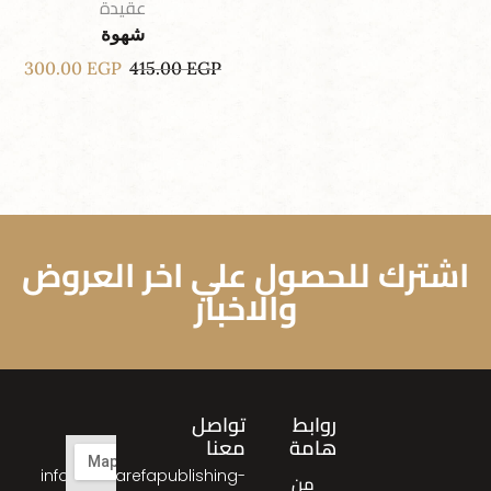
عقيدة
شهوة
300.00
EGP
415.00
EGP
اشترك للحصول علي اخر العروض
والاخبار
روابط
تواصل
هامة
معنا
info@almarefapublishing-
من