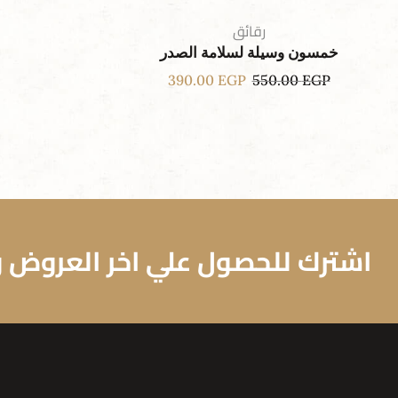
رقائق
خمسون وسيلة لسلامة الصدر
390.00
EGP
550.00
EGP
اشترك للحصول علي اخر العروض وا