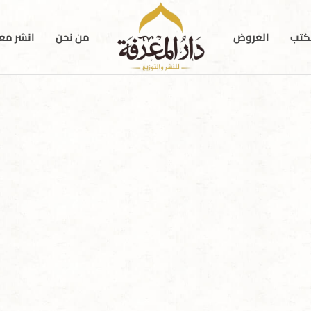
كتب
العروض
من نحن
انشر معن