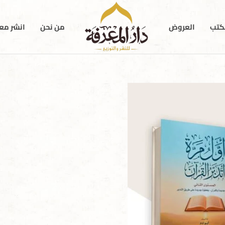
كتب
العروض
من نحن
انشر معن