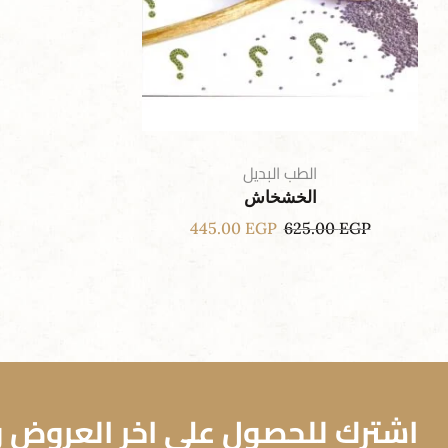
الطب البديل
الخشخاش
445.00
EGP
625.00
EGP
اشترك للحصول علي اخر العروض وا