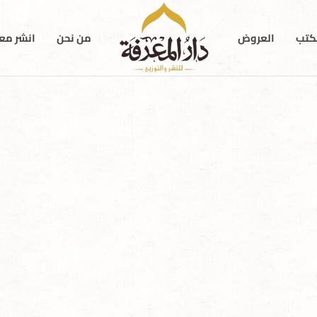
كتب
العروض
من نحن
انشر معن