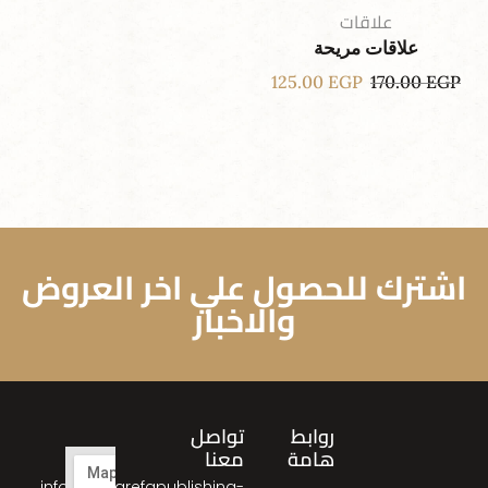
علاقات
علاقات مريحة
125.00
EGP
170.00
EGP
اشترك للحصول علي اخر العروض
والاخبار
روابط
تواصل
هامة
معنا
info@almarefapublishing-