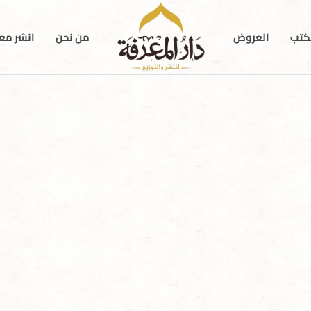
كتب
العروض
من نحن
انشر معن