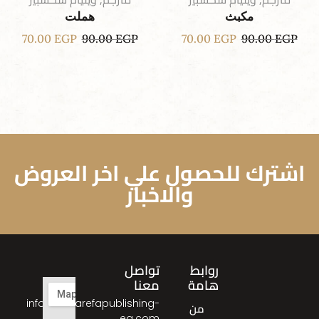
مكبث
هملت
70.00
EGP
90.00
EGP
70.00
EGP
90.00
EGP
اشترك للحصول علي اخر العروض
والاخبار
روابط
تواصل
هامة
معنا
info@almarefapublishing-
من
eg.com