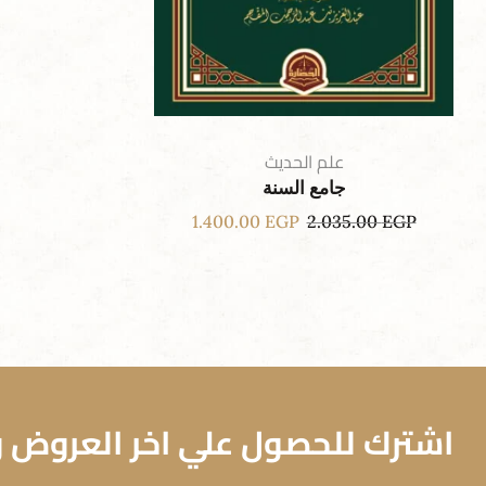
علم الحديث
جامع السنة
1.400.00
EGP
2.035.00
EGP
اشترك للحصول علي اخر العروض وا