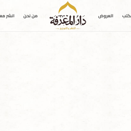
كتب
العروض
من نحن
انشر معن