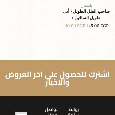
يافعين
صاحب الظل الطويل ( أبى
طويل الساقين )
110.00
EGP
145.00
EGP
اشترك للحصول علي اخر العروض
والاخبار
روابط
تواصل
هامة
معنا