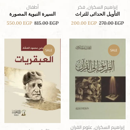
إبراهيم السكران
,
فكر
أطفال
التأويل الحداثى للتراث
السيرة النبوية المصورة
550.00
EGP
815.00
EGP
200.00
EGP
270.00
EGP
SALE
SALE
إبراهيم السكران
,
علوم القران