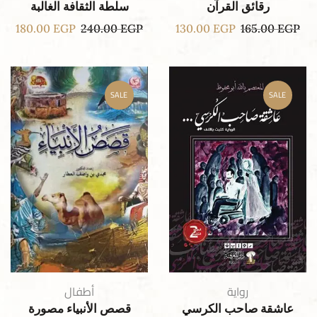
رقائق القرآن
سلطة الثقافة الغالبة
180.00
EGP
240.00
EGP
130.00
EGP
165.00
EGP
SALE
SALE
رواية
أطفال
عاشقة صاحب الكرسي
قصص الأنبياء مصورة