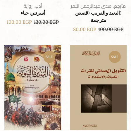
مترجم
,
هدى عبدالرحمن النمر
أدب
,
رواية
(البعيد والقريب (قصص
أسرتني حياء
مترجمة
100.00
EGP
130.00
EGP
80.00
EGP
100.00
EGP
SALE
SALE