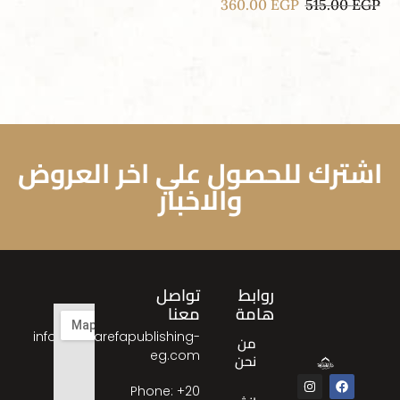
360.00
EGP
515.00
EGP
اشترك للحصول علي اخر العروض
والاخبار
روابط
تواصل
هامة
معنا
info@almarefapublishing-
من
eg.com
نحن
Phone: ‎+20