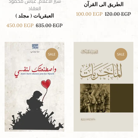
سير الأعلام
,
عباس محمود
الطريق الى القرآن
العقاد
100.00
EGP
120.00
EGP
العبقريات ( مجلد )
450.00
EGP
635.00
EGP
SALE
SALE