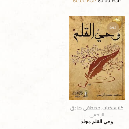
60.00
EGP
80.00
EGP
SALE
كلاسيكيات
,
مصطفى صادق
الرافعي
وحي القلم مجلد