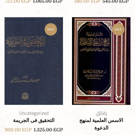
725.00
EGP
1.065.00
EGP
380.00
EGP
545.00
EGP
SALE
SALE
رقائق
Uncategorized
الاسس العلمية لمنهج
التحقيق فى الجريمة
الدعوة
900.00
EGP
1.325.00
EGP