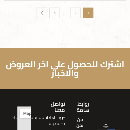
…
6
2
1
اشترك للحصول علي اخر العروض
والاخبار
روابط
تواصل
هامة
معنا
info@almarefapublishing-
من
eg.com
نحن