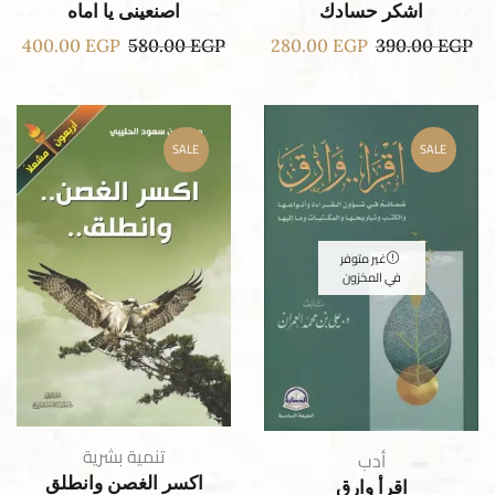
اشكر حسادك
اصنعينى يا اماه
400.00
EGP
580.00
EGP
280.00
EGP
390.00
EGP
SALE
SALE
غير متوفر
في المخزون
تنمية بشرية
أدب
اكسر الغصن وانطلق
اقرأ وارق