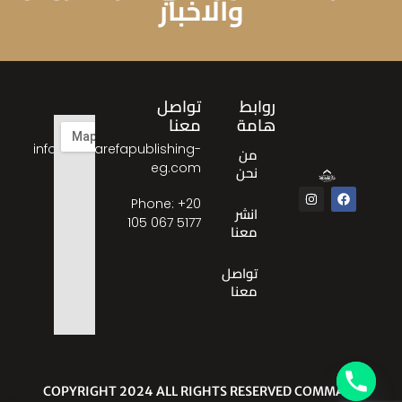
والاخبار
روابط
تواصل
هامة
معنا
info@almarefapublishing-
من
eg.com
نحن
Phone: ‎+20
انشر
105 067 5177
معنا
تواصل
معنا
© COPYRIGHT 2024 ALL RIGHTS RESERVED COMMA