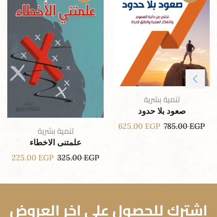
تنمية بشرية
صعود بلا حدود
625.00
EGP
785.00
EGP
تنمية بشرية
علمتنى الاخطاء
225.00
EGP
325.00
EGP
اشترك للحصول علي اخر العروض