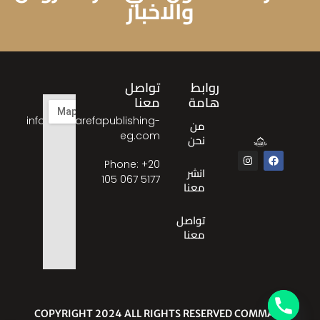
والاخبار
روابط
تواصل
هامة
معنا
info@almarefapublishing-
من
eg.com
نحن
Phone: ‎+20
انشر
105 067 5177
معنا
تواصل
معنا
© COPYRIGHT 2024 ALL RIGHTS RESERVED COMMA