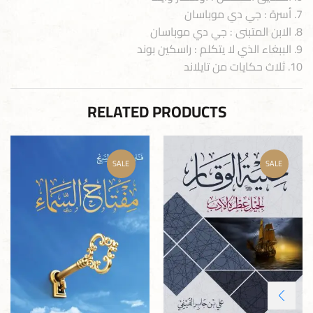
7. أسرة : جي دي موباسان
8. الابن المتبنى : جي دي موباسان
9. الببغاء الذي لا يتكلم : راسكين بوند
10. ثلاث حكايات من تايلاند
RELATED PRODUCTS
SALE
SALE