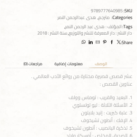
9789777640985
SKU:
Categories:
مترجم
,
هدى عبدالرحمن النمر
Tags:
المؤلف : هدى عبد الرحمن النمر
,
دار النشر : دار المعرفة للنشر والتوزيع
,
سنة النشر : 2018
Share:
الوصف
معلومات إضافية
مراجعات (0)
عشر قصص قصيرة مختارة من روائع الأدب العالمي .
عناوين القصص :
1. البعيد والقريب : توماس وولف
2. الأسئلة الثلاثة : ليو تولستوي
3. علبة كبريت : إنيد بلايتون
4. الإفك : أنطون تشيخوف
5. تذكرة اليانصيب : أنطون تشيخوف
6. الصديق المخلص : أوسكار وايلد