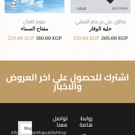
رقائق
,
علي بن جابر الفيفي
علوم القرآن
حلية الوقار
مفتاح السماء
220.00
EGP
310.00
EGP
150.00
EGP
205.00
EGP
اشترك للحصول علي اخر العروض
والاخبار
روابط
تواصل
هامة
معنا
info@almarefapublishing-
من