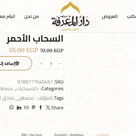
كتب
العروض
من نحن
انشر معن
السحاب الأحمر
55.00
EGP
70.00
EGP
إضافة إل
9789777640497
SKU:
Categories:
كلاسيكيات
,
مصطفى
Tags:
المؤلف : مصطفى صادق ال
Share:
الوصف
معلومات إضافية
مراجعات (0)