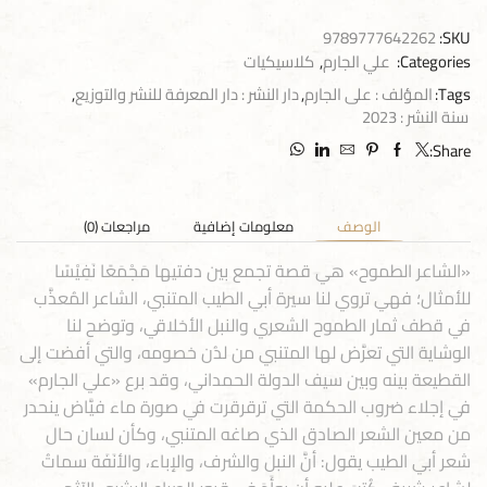
9789777642262
SKU:
Categories:
علي الجارم
,
كلاسيكيات
Tags:
المؤلف : على الجارم
,
دار النشر : دار المعرفة للنشر والتوزيع
,
سنة النشر : 2023
Share:
الوصف
معلومات إضافية
مراجعات (0)
«الشاعر الطموح» هي قصة تجمع بين دفتيها مَجْمَعًا نَفِيْسًا
للأمثال؛ فهي تروي لنا سيرة أبي الطيب المتنبي، الشاعر المُعذَّب
في قطف ثمار الطموح الشعري والنبل الأخلاقي، وتوضح لنا
الوشاية التي تعرَّض لها المتنبي من لدُن خصومه، والتي أفضت إلى
القطيعة بينه وبين سيف الدولة الحمداني، وقد برع «علي الجارم»
في إجلاء ضروب الحكمة التي ترقرقرت في صورة ماء فيَّاض ينحدر
من معين الشعر الصادق الذي صاغه المتنبي، وكأن لسان حال
شعر أبي الطيب يقول: أنَّ النبل والشرف، والإباء، والأنَفَة سماتُ