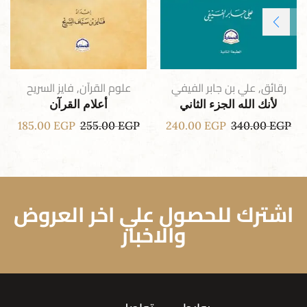
رقائق
,
علي بن جابر الفيفي
علوم القرآن
,
فايز السريح
لأنك الله الجزء الثاني
أعلام القرآن
185.00
EGP
255.00
EGP
240.00
EGP
340.00
EGP
اشترك للحصول علي اخر العروض
والاخبار