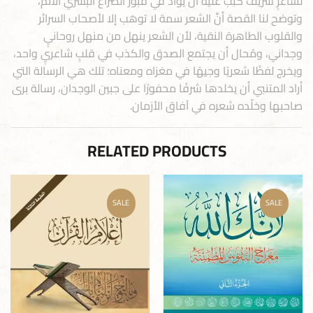
لشاعرٍ شريف كُتِبَ عليه أن يوأَدَ في قبور الصراع البشري الآثم،
وتوضح لنا القصة أنَّ الشعر سمة لا توهَب إلا لأصحاب السرائر
والقلوب الطاهرة النقية، لأن الشعر ينهل من منهل روحانيٍ
وجداني، ومُحال أن يجتمع الصدق والكذب في قلبٍ شاعريٍ واحد،
ويخرج لفظًا شعريًا وجيهًا في مغزاه ومعناه؛ تلك هي الرسالة التي
أراد المتنبي أن يخلدها شرفًا محفورًا على جبين الوجدان، رسالة برى
صاحبها وخلّده شعره في آفاق الأزمان.
RELATED PRODUCTS
SALE
SALE