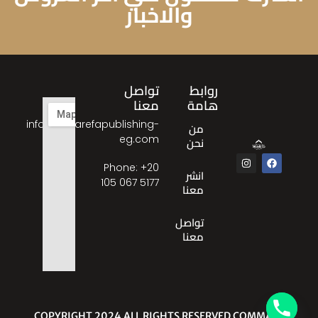
والاخبار
روابط
تواصل
هامة
معنا
info@almarefapublishing-
من
eg.com
نحن
Phone: ‎+20
انشر
105 067 5177
معنا
تواصل
معنا
© COPYRIGHT 2024 ALL RIGHTS RESERVED COMMA