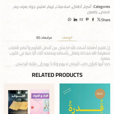
Categories:
أسرة
,
أطفال
,
اسلاميات
,
تربية
,
تعليم
,
جواد يعرف ربه
,
قصص
,
يافعين
Share:
الوصف
مراجعات (0)
إنَّ تَعْلِيمَ أطفالِنا أَسْمَاءَ اللَّهِ الحُسْنَى مِنْ أَفْضَلِ الْعُلُومِ وَأَعْظَمِ الْغَايَاتِ.
فَمَعْرِفَةُ اللَّهِ سُبْحَانَهُ وَتَعَالَى بِأَسْمَائِهِ وَصِفَاتِهِ تَتْرُك أثرًا كبيرًا فِي قُلُوبِ
صغارِنا.
كما أنها تَقَوِّي جَانِب الْإِيمَان لديهم وَتأخذُ بِهِم إلَى مَرْتَبَةِ الْإِحْسَانِ .
RELATED PRODUCTS
SALE