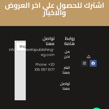
اشترك للحصول علي اخر العروض
والاخبار
روابط
تواصل
هامة
معنا
info@almarefapublishing-
من
eg.com
نحن
Phone: ‎+20
انشر
105 067 5177
معنا
تواصل
معنا