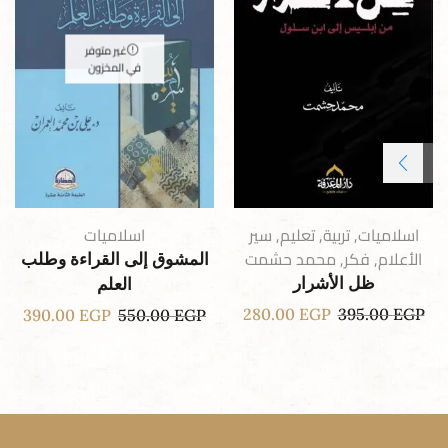
غير متوفر
في المخزون
اسلاميات
,
تربية
,
تعليم
,
سير
اسلاميات
الأعلام
,
فكر
,
محمد حشمت
المشوق إلى القراءة وطلب
ظل الأشرار
العلم
280.00
EGP
395.00
EGP
390.00
EGP
550.00
EGP