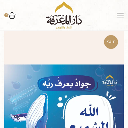
0
SALE