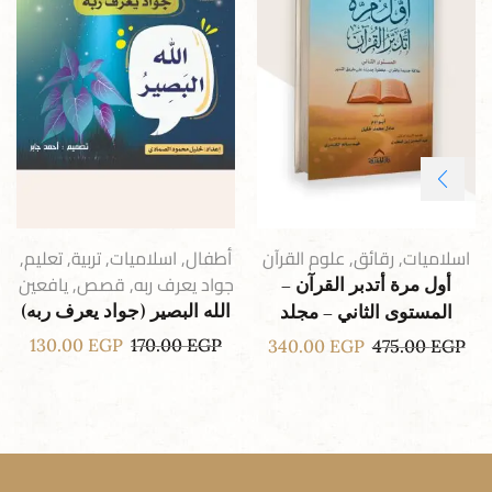
اسلاميات
,
رقائق
,
علوم القرآن
أطفال
,
اسلاميات
,
تربية
,
تعليم
,
جواد يعرف ربه
,
قصص
,
يافعين
أول مرة أتدبر القرآن –
الله البصير (جواد يعرف ربه)
المستوى الثاني – مجلد
130.00
EGP
170.00
EGP
340.00
EGP
475.00
EGP