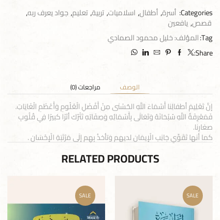
Categories:
أسرة
,
أطفال
,
اسلاميات
,
تربية
,
تعليم
,
جواد يعرف ربه
,
قصص
,
يافعين
Tag:
المؤلف: خليل محمود الصمادي
Share:
الوصف
مراجعات (0)
إنَّ تَعْلِيمَ أطفالِنا أَسْمَاءَ اللَّهِ الحُسْنَى مِنْ أَفْضَلِ الْعُلُومِ وَأَعْظَمِ الْغَايَاتِ.
فَمَعْرِفَةُ اللَّهِ سُبْحَانَهُ وَتَعَالَى بِأَسْمَائِهِ وَصِفَاتِهِ تَتْرُك أثرًا كبيرًا فِي قُلُوبِ
صغارِنا.
كما أنها تَقَوِّي جَانِب الْإِيمَان لديهم وَتأخذُ بِهِم إلَى مَرْتَبَةِ الْإِحْسَانِ .
RELATED PRODUCTS
SALE
SALE