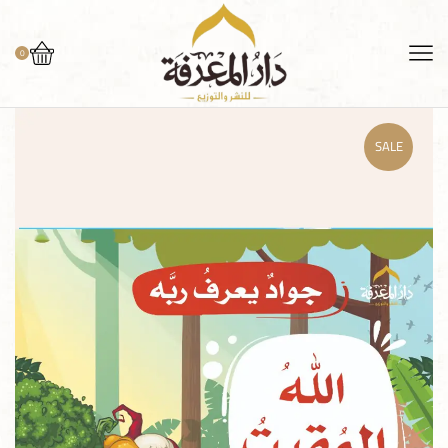
0
SALE