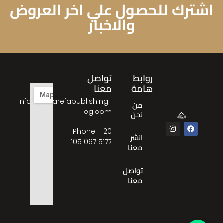
اشترك للحصول علي اخر العروض
والاخبار
روابط
تواصل
هامة
معنا
info@almarefapublishing-
من
eg.com
نحن
Phone: ‎+20
انشر
105 067 5177
معنا
تواصل
معنا