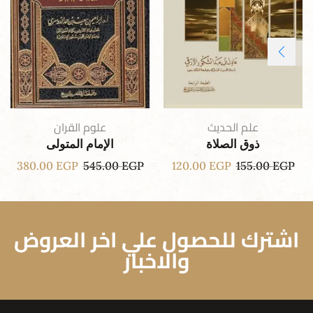
علم الحديث
علوم القران
ذوق الصلاة
الإمام المتولى
380.00
EGP
545.00
EGP
120.00
EGP
155.00
EGP
اشترك للحصول علي اخر العروض
والاخبار