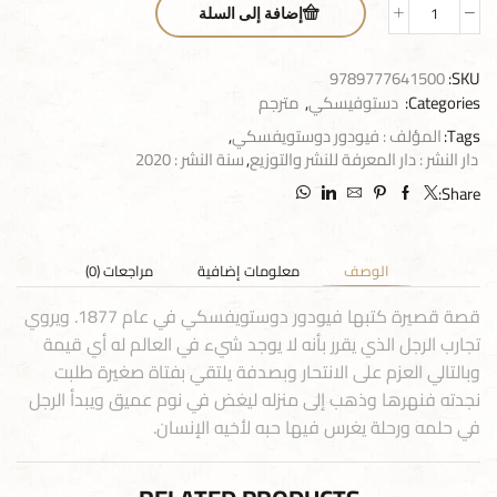
إضافة إلى السلة
9789777641500
SKU:
Categories:
دستوفيسكي
,
مترجم
Tags:
المؤلف : فيودور دوستويفسكي
,
دار النشر : دار المعرفة للنشر والتوزيع
,
سنة النشر : 2020
Share:
الوصف
معلومات إضافية
مراجعات (0)
قصة قصيرة كتبها فيودور دوستويفسكي في عام 1877. ويروي
تجارب الرجل الذي يقرر بأنه لا يوجد شيء في العالم له أي قيمة
وبالتالي العزم على الانتحار وبصدفة يلتقي بفتاة صغيرة طلبت
نجدته فنهرها وذهب إلى منزله ليغض في نوم عميق ويبدأ الرجل
في حلمه ورحلة يغرس فيها حبه لأخيه الإنسان.