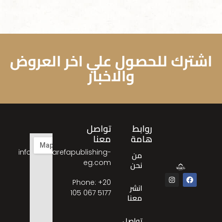
اشترك للحصول علي اخر العروض
والاخبار
روابط
تواصل
هامة
معنا
info@almarefapublishing-
من
eg.com
نحن
Phone: ‎+20
انشر
105 067 5177
معنا
تواصل