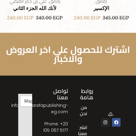
رقائق
رقائق
,
علي بن جابر الفيفي
الإكسير
لأنك الله الجزء الثاني
240.00
EGP
340.00
EGP
240.00
EGP
345.00
EGP
اشترك للحصول علي اخر العروض
والاخبار
روابط
تواصل
هامة
معنا
info@almarefapublishing-
من
eg.com
نحن
Phone: ‎+20
انشر
105 067 5177
معنا