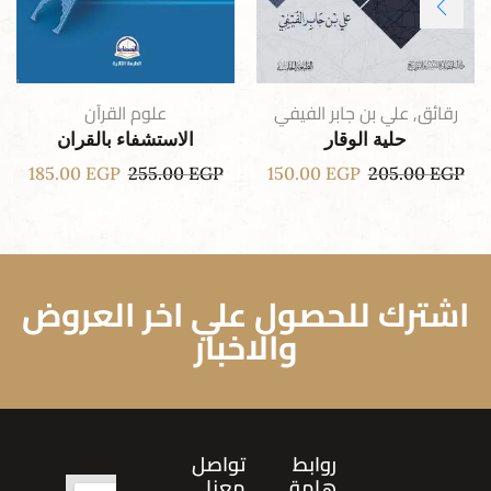
رقائق
,
علي بن جابر الفيفي
علوم القرآن
حلية الوقار
الاستشفاء بالقران
185.00
EGP
255.00
EGP
150.00
EGP
205.00
EGP
اشترك للحصول علي اخر العروض
والاخبار
روابط
تواصل
هامة
معنا