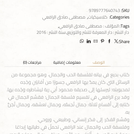
9789777640743
SKU:
Categories:
كلاسيكيات
,
مصطفى صادق الرافعي
Tags:
المؤلف : مصطفى صادق الرافعي
,
دار النشر : دار المعرفة للنشر والتوزيع
,
سنة النشر : 2016
Share:
الوصف
معلومات إضافية
مراجعات (0)
كتاب بديع في بيانه لفلسفة الحب والجمال، وهو مجموعة من
الرسائل التي كان يمدُّ بها الرافعي جسورًا من أفَانِيْنِ وَجْدِه
لمحبوبته؛ ليرسلها إلى صديقه محمود أبي رية ليشاطره وَجْده بها.
وقد برع الرافعي في تقسيم فلسفة الجمال؛ فقسَّم الجمال في
كتابه إلى أقسامٍ ثلاثة: جمال تُحِسُّه، وجمال تعشقه، وجمال تُجَنُّ
به.
وقسَّم الفكر: إلى فكر إنساني، وطبيعي، وروحي.
وفلسفة الحب والجمال عند الرافعي تحملُ في طياتها إبداعًا