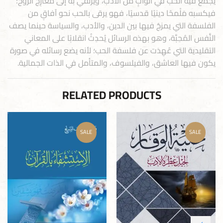
يجمعُ فيه الحب في أثوابٍ من الأدب، ويرتقي به إلى معارِج الروح؛
فيكسبه مَلْمحًا دينيًا قدسيًا، فهو يرقى بالحب نحو آفاقٍ من
الفلسفة التي يمزجُ فيها بين الدين، والأدب، والسياسة حينما يصف
النَّفس المُحِبَّة، وهو بهذه الرسائل يُحدِثُ انقلابًا على المعاني
التقليدية التي عُهِدَت عن فلسفة الحب؛ لأنه يضع رسائله في صورة
يكون فيها العاشق، والفيلسوف، والمتأمل في الذات الجمالية.
RELATED PRODUCTS
SALE
SALE