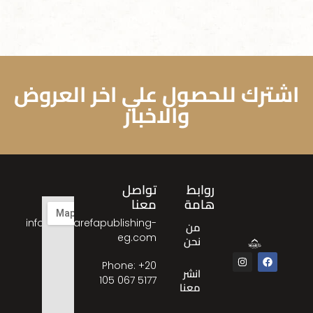
اشترك للحصول علي اخر العروض
والاخبار
روابط
تواصل
هامة
معنا
info@almarefapublishing-
من
eg.com
نحن
Phone: ‎+20
انشر
105 067 5177
معنا