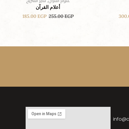
علوم القرآن
,
فايز السريح
أعلام القرآن
185.00
EGP
255.00
EGP
300
info@a