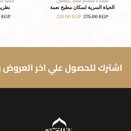
شيماء هشام سعد
,
يافعين
تنمية بش
الحياة السرية لسكان مطبخ نعمة
نظرية
0
EGP
210.00
EGP
275.00
EGP
اشترك للحصول علي اخر العروض وا