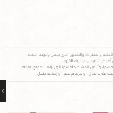
الأحلام والخطرات، والصديق الذي يجمل وجوده الحياة.
ن أمراض النفوس، وأدواء القلوب.
نفسها، وأتأمل المشاهد نفسها التي يراها الجميع، ولكني
ه بضرب مثال، أو مزيد توضيح، أو إضافة ظلال.