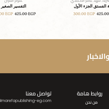
رية
,
فهد عامر الأحمدي
علوم القرآن
 الفستق الجزء الأول
التفسير الصغير
.00
EGP
425.00
EGP
300.00
EGP
425.0
لاخبار
روابط هامة
تواصل معنا
lmarefapublishing-eg.com
من نحن