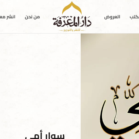
كتب
العروض
من نحن
انشر معن
سوار أمي