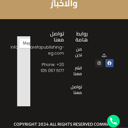
والاخبار
روابط
تواصل
هامة
معنا
info@almarefapublishing-
من
eg.com
نحن
Phone: ‎+20
انشر
105 067 5177
معنا
تواصل
معنا
© COPYRIGHT 2024 ALL RIGHTS RESERVED COMMA