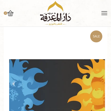
0
SALE