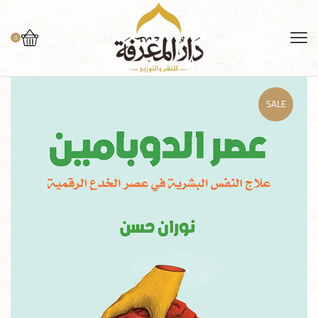
0
SALE