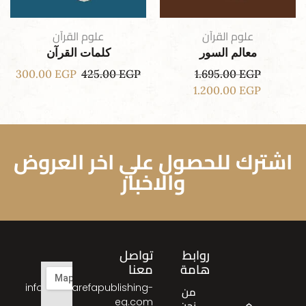
علوم القرآن
علوم القرآن
معالم السور
كلمات القرآن
300.00
EGP
425.00
EGP
1.695.00
EGP
1.200.00
EGP
اشترك للحصول علي اخر العروض
والاخبار
روابط
تواصل
هامة
معنا
info@almarefapublishing-
من
eg.com
نحن