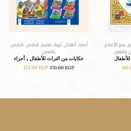
م
,
سير الأعلام
,
أسرة
,
أطفال
,
تربية
,
تعليم
,
قصص
,
قصص
,
,
يافعين
يافعين
للأطفال
حكايات من التراث للأطفال 4 أجزاء
125.00
EGP
170.00
EGP
110