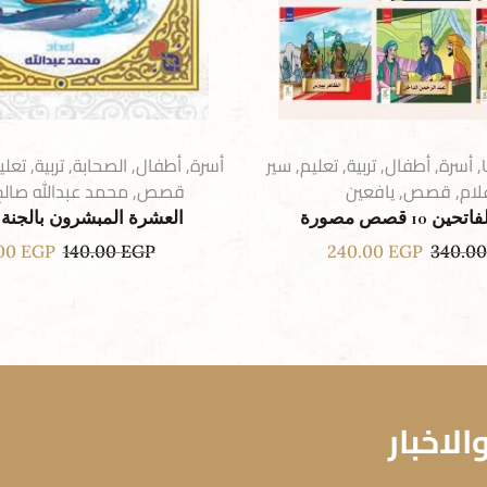
,
أسرة
,
أطفال
,
تربية
,
تعليم
,
سير
أسرة
,
أطفال
,
الصحابة
,
تربية
,
تعلي
لام
,
قصص
,
يافعين
قصص
,
محمد عبدالله صالح
10 قصص مصورة
العشرة المبشرون بالجنة 
.00
EGP
140.00
EGP
240.00
EGP
340.0
لاخبار