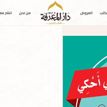
كتب
العروض
من نحن
انشر معن