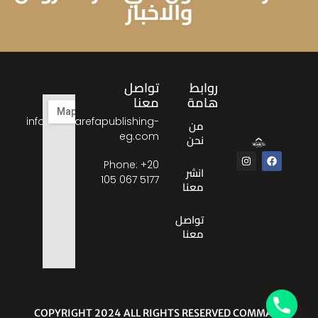
والاخبار
روابط
تواصل
هامة
معنا
info@almarefapublishing-
من
eg.com
نحن
Phone: ‎+20
انشر
105 067 5177
معنا
تواصل
معنا
© COPYRIGHT 2024 ALL RIGHTS RESERVED COMMA