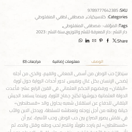
9789777642385
SKU:
Categories:
كلاسيكيات
,
مصطفى لطفي المنفلوطي
Tags:
المؤلف : مصطفى المنفلوطى
,
دار النشر : دار المعرفة للنشر والتوزيع
,
سنة النشر : 2023
Share:
الوصف
معلومات إضافية
مراجعات (0)
سيَظلُّ حب الوطن من أسمى المعاني والقيم، والذي من أجله
يُضحي الإنسان بكل غالٍ ونفيس. تدور أحداث الرواية حول ثورة
«البلقان» ورفضهم الحكم العثماني في القرن الرابع عشر؛ فأعدت
الدولة العثمانية جيوشها لكَبْح جِمَاح الثورة. وبينما يستعد الجيش
البلقاني للدفاع عن استقلال شعبه يحاول والد «قسطنطين»
خيانة وطنه من أجل زوجته وتعطشه للسلطة، ويدخل الابن والأب
في نقاش يصور الصراع بين حب الوطن وحب الأسرة، غير أن
«قسطنطين» لم يتردد طويلًا وانتصر لحب وطنه وقتل والده، ثم