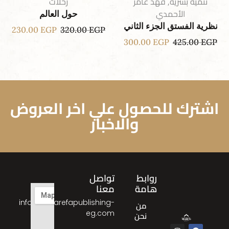
تنمية بشرية
,
فهد عامر
رحلات
الأحمدي
حول العالم
نظرية الفستق الجزء الثاني
230.00
EGP
320.00
EGP
300.00
EGP
425.00
EGP
اشترك للحصول علي اخر العروض
والاخبار
روابط
تواصل
هامة
معنا
info@almarefapublishing-
من
eg.com
نحن