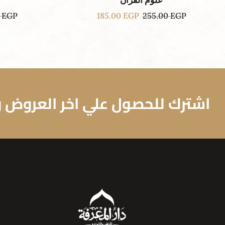
علوم القرأن
0
EGP
185.00
EGP
255.00
EGP
اشترك للحصول علي اخر العروض وا