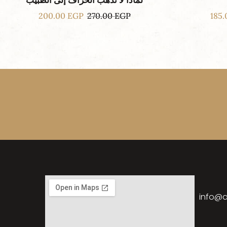
لماذا لا تذهب الخراف إلى الطبيب
200.00
EGP
270.00
EGP
185
info@a