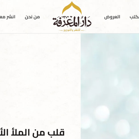
كتب
العروض
من نحن
انشر معن
قلب من الملأ الأ