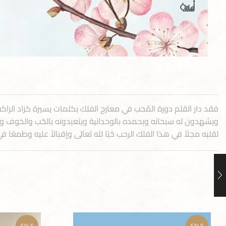
فقد دار القلم دورة المُحب في معارج الفلك بكلمات يسيرة كزاد الراكب ، 
ويشهدون له سبحانه وبحمده بالوحدانية ويتعبدونه بالحُب والخوف والش
لقلبه محِلاً في هذا الفلك الرحب حُبًا لله تعالى وإقبالاً عليه وطمعًا ف
SALE
SALE