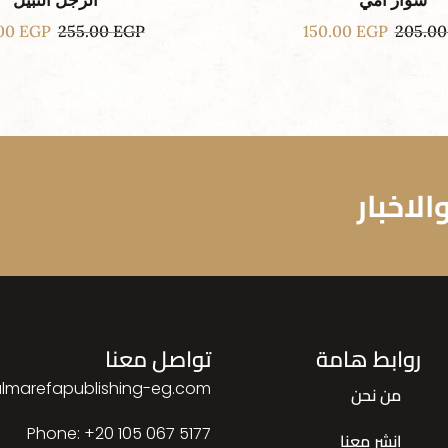
سوار أمي
الرجل النبيل
.00
EGP
255.00
EGP
150.00
EGP
205.0
لاخبار
روابط هامة
تواصل معنا
lmarefapublishing-eg.com
من نحن
Phone: ‎+20 105 067 5177
انشر معنا