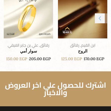
ابن القيم
,
رقائق
رقائق
,
علي بن جابر الفيفي
الروح
سوار أمي
150.00
EGP
205.00
EGP
125.00
EGP
170.00
EGP
اشترك للحصول علي اخر العروض
والاخبار