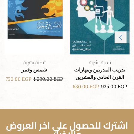
تنمية بشرية
تنمية بشرية
تدريب المدربين ومهارات
شمس وقمر
القرن الحادي والعشرين
750.00
EGP
1.090.00
EGP
630.00
EGP
935.00
EGP
اشترك للحصول علي اخر العروض