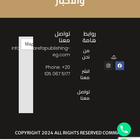
والاخبار
روابط
تواصل
هامة
معنا
info@almarefapublishing-
من
eg.com
نحن
Phone: ‎+20
انشر
105 067 5177
معنا
تواصل
معنا
© COPYRIGHT 2024 ALL RIGHTS RESERVED COMMA