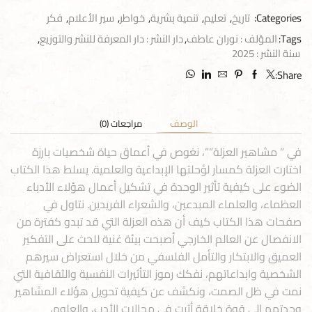
Categories:
تاريخ
,
تعليم
,
تنمية بشرية
,
خواطر
,
سير الأعلام
,
فكر
Tags:
المؤلف : نوران عاطف
,
دار النشر : دار المعرفة للنشر والتوزيع
,
سنة النشر : 2025
Share:
الوصف
مراجعات (0)
في ” مشاهير العزلة””، نغوص في أعماق حياة شخصيات بارزة
اختارت العزلة كمسار لؤحلتها الإبداعية والعلمية. يسلط هذا الكتاب
الضوء على كيفية تأثير الوحدة في تشكيل أعمال هؤلاء الأدباء
العظماء، والعلماء المبدعين، والشعراء الفريدين. نتاول في
صفحات هذا الكتاب كيف أن هذه العزلة التي قد تبدو كفترة من
الانفصال عن العالم الخارجي أصبحت بيئة غنية للحث على التفكير
العميق والابتكار والتأمل الفلسفي من خلال استعراض سيرهم
الشخصية وابداعاتهم، نفكك رموز التأثيرات النفسية والثقافية التي
نمت في ظل الصمت، ونكشف عن كيفية تحويل هؤلاء المشاهير
وحدتهم إلى قوة خلاقة أثرت في مجالات الأدب، والعلوم،