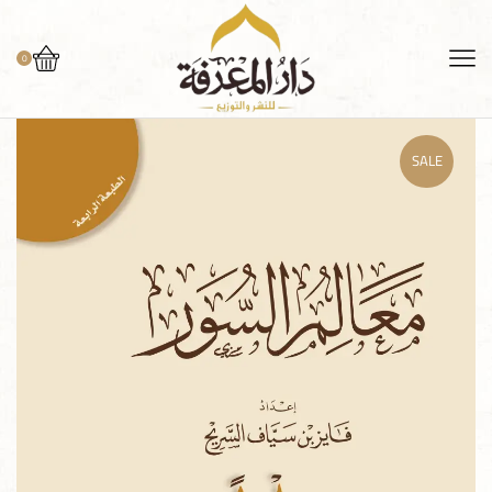
0
SALE