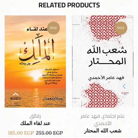
RELATED PRODUCTS
SALE
SALE
علم اجتماع
,
فهد عامر
رقائق
الأحمدي
عند لقاء الملك
شعب الله المحتار
185.00
EGP
255.00
EGP