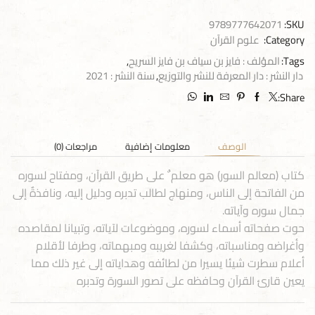
9789777642071
SKU:
Category:
علوم القرآن
Tags:
المؤلف : فايز بن سياف بن فايز السريح
,
دار النشر : دار المعرفة للنشر والتوزيع
,
سنة النشر : 2021
Share:
الوصف
معلومات إضافية
مراجعات (0)
كتاب (معالم السور) هو معلم ٌ على طريق القرآن، ومفتاح لسوره
من الفاتحة إلى الناس، ومنهاج لطالب تدبره ودليل إليه، ونافذةٌ إلى
جمال سوره وآياته.
حوت صفحاته أسماء لسوره، وموضوعات لآياته، وتبيانا لمقاصده
وأغراضه ومناسباته، وكشفا لغريبه ومبهماته، وطرفا لأقلام
أعلام سطرت شيئا يسيرا من لطائفه وهداياته إلى غير ذلك مما
يعين قارئ القرآن وحافظه على تصور السورة وتدبره