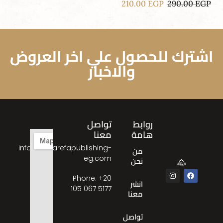
210.00
EGP
290.00
EGP
اشترك للحصول علي اخر العروض
والاخبار
روابط
تواصل
هامة
معنا
info@almarefapublishing-
من
eg.com
نحن
Phone: ‎+20
انشر
105 067 5177
معنا
تواصل