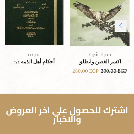
تنمية بشرية
عقيدة
اكسر الغصن وانطلق
أحكام أهل الذمة 1/2
280.00
EGP
390.00
EGP
اشترك للحصول علي اخر العروض
والاخبار