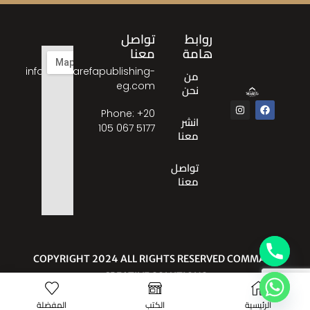
روابط
تواصل
هامة
معنا
info@almarefapublishing-
من
eg.com
نحن
Phone: ‎+20
انشر
105 067 5177
معنا
تواصل
معنا
© COPYRIGHT 2024 ALL RIGHTS RESERVED COMMA
CREATIVE SOLUTIONS
الرئيسية
الكتب
المفضلة