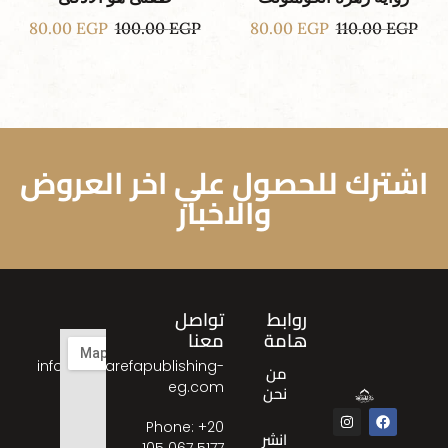
80.00
EGP
100.00
EGP
80.00
EGP
110.00
EGP
اشترك للحصول علي اخر العروض
والاخبار
روابط
تواصل
هامة
معنا
info@almarefapublishing-
من
eg.com
نحن
Phone: ‎+20
انشر