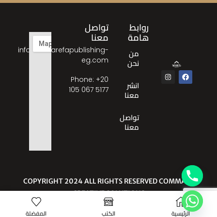
روابط
تواصل
هامة
معنا
info@almarefapublishing-
من
eg.com
نحن
Phone: ‎+20
انشر
105 067 5177
معنا
تواصل
معنا
© COPYRIGHT 2024 ALL RIGHTS RESERVED COMMA
CREATIVE SOLUTIONS
الرئيسية
الكتب
المفضلة