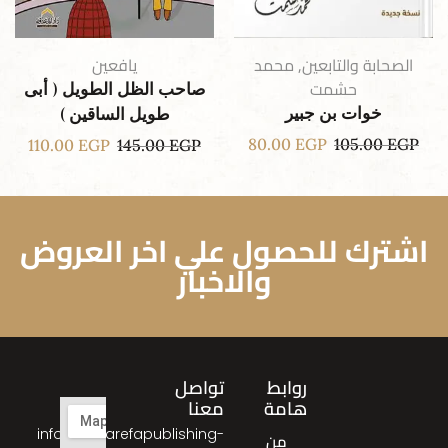
الصحابة والتابعين
,
محمد
يافعين
حشمت
صاحب الظل الطويل ( أبى
خوات بن جبير
طويل الساقين )
80.00
EGP
105.00
EGP
110.00
EGP
145.00
EGP
اشترك للحصول علي اخر العروض
والاخبار
روابط
تواصل
هامة
معنا
info@almarefapublishing-
من