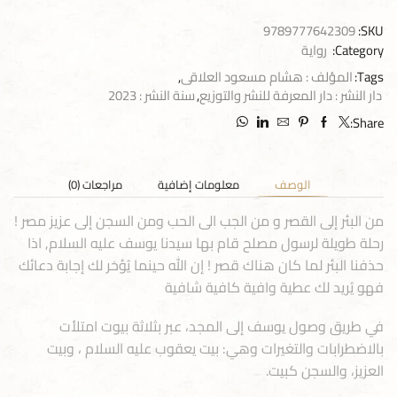
9789777642309
SKU:
Category:
رواية
Tags:
المؤلف : هشام مسعود العلاقى
,
دار النشر : دار المعرفة للنشر والتوزيع
,
سنة النشر : 2023
Share:
الوصف
معلومات إضافية
مراجعات (0)
من البئر إلى القصر و من الجب الى الحب ومن السجن إلى عزيز مصر !
رحلة طويلة لرسول مصلح قام بها سيدنا يوسف عليه السلام, اذا
حذفنا البئر لما كان هناك قصر ! إن الله حينما يُؤخر لك إجابة دعائك
فهو يُريد لك عطية وافية كافية شافية
في طريق وصول يوسف إلى المجد، عبر بثلاثة بيوت امتلأت
بالاضطرابات والتغيرات وهي: بيت يعقوب عليه السلام ، وبيت
العزيز، والسجن كبيت.