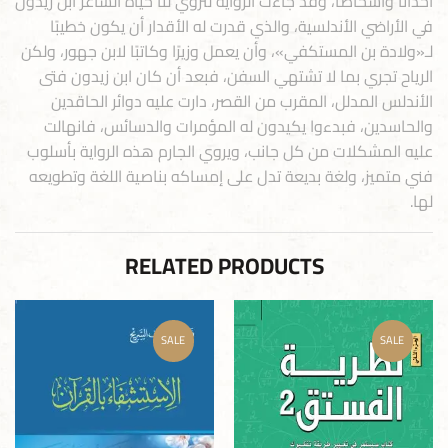
أحداثًا وأشخاصًا، وقد جاءت الرواية لتروي لنا حياة الشاعر ابن زيدون
في الأراضي الأندلسية، والذي قدرت له الأقدار أن يكون خطيبًا
لـ«ولادة بن المستكفي»، وأن يعمل وزيرًا وكاتبًا لابن جهور، ولكن
الرياح تجري بما لا تشتهي السفن، فبعد أن كان ابن زيدون فتى
الأندلس المدلل، المقرب من القصر، دارت عليه دوائر الحاقدين
والحاسدين، فبدءوا يكيدون له المؤمرات والدسائس، فانهالت
عليه المشكلات من كل جانب، ويروي الجارم هذه الرواية بأسلوب
فني متميز، ولغة بديعة تدل على إمساكه بناصية اللغة وتطويعه
لها.
RELATED PRODUCTS
SALE
SALE