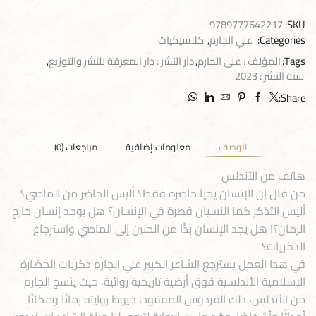
9789777642217
SKU:
Categories:
علي الجارم
,
كلاسيكيات
Tags:
المؤلف : على الجارم
,
دار النشر : دار المعرفة للنشر والتوزيع
,
سنة النشر : 2023
Share:
الوصف
معلومات إضافية
مراجعات (0)
هاتف من الأندلس
من قال إن الإنسان يحيا حاضره فقط؟ أليس الحاضر من الماضي؟
أليس التذكر كما النسيان فطرة في الإنسان؟ هل يوجد إنسان خارج
الزمان؟! هل يجد الإنسان بدًّا من الحنين إلى الماضي واسترجاع
الذكريات؟
في هذا العمل يسترجع الشاعر الكبير علي الجارم ذكريات الحضارة
الإسلامية الأندلسية فوق أرضية تاريخية روائية، حيث ينسج الجارم
من الأندلس، ذلك الفردوس المفقود، خيوط روايته زمانًا ومكانًا