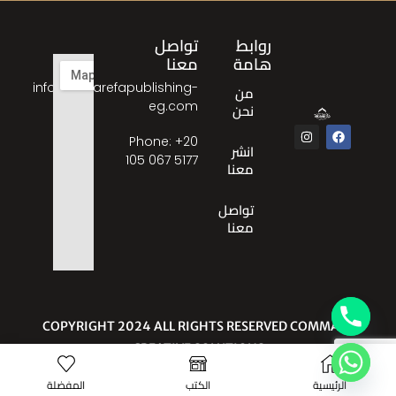
روابط
تواصل
هامة
معنا
info@almarefapublishing-
من
eg.com
نحن
Phone: ‎+20
انشر
105 067 5177
معنا
تواصل
معنا
© COPYRIGHT 2024 ALL RIGHTS RESERVED COMMA
CREATIVE SOLUTIONS
الرئيسية
الكتب
المفضلة