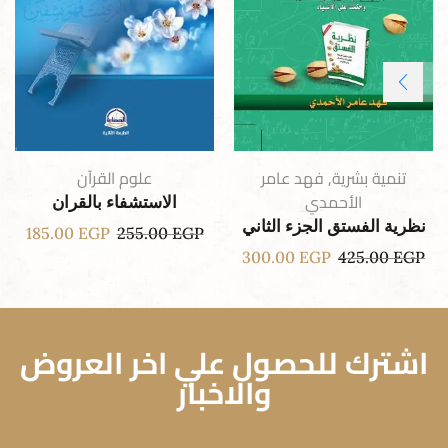
تنمية بشرية
,
فهد عامر
علوم القرآن
الأحمدي
الاستشفاء بالقران
نظرية الفستق الجزء الثاني
185.00
EGP
255.00
EGP
300.00
EGP
425.00
EGP
اشترك للحصول علي اخر العروض
والاخبار