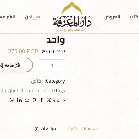
كتب
العروض
من نحن
انشر معن
واحد
275.00
EGP
385.00
EGP
إضافة إل
Category:
رقائق
Tags:
المؤلف : احمد الطويان
,
دار 
Share:
معلومات إضافية
مراجعات (0)