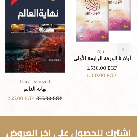
أسرة
أولادنا الورقة الرابحة الأولى
1.530.00
EGP
1.100.00
EGP
Uncategorized
نهاية العالم
265.00
EGP
375.00
EGP
اشترك للحصول علي اخر العروض