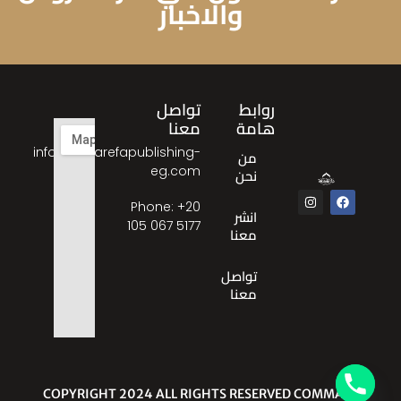
والاخبار
روابط
تواصل
هامة
معنا
info@almarefapublishing-
من
eg.com
نحن
Phone: ‎+20
انشر
105 067 5177
معنا
تواصل
معنا
© COPYRIGHT 2024 ALL RIGHTS RESERVED COMMA