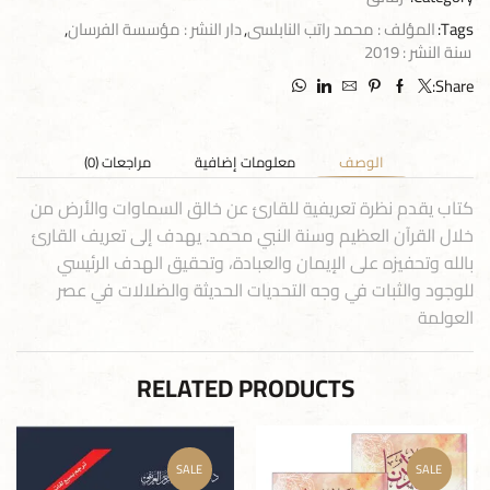
Tags:
المؤلف : محمد راتب النابلسى
,
دار النشر : مؤسسة الفرسان
,
سنة النشر : 2019
Share:
الوصف
معلومات إضافية
مراجعات (0)
كتاب يقدم نظرة تعريفية للقارئ عن خالق السماوات والأرض من
خلال القرآن العظيم وسنة النبي محمد. يهدف إلى تعريف القارئ
بالله وتحفيزه على الإيمان والعبادة، وتحقيق الهدف الرئيسي
للوجود والثبات في وجه التحديات الحديثة والضلالات في عصر
العولمة
RELATED PRODUCTS
SALE
SALE