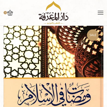
0
SALE